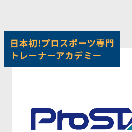
相談窓口
フォトギャ
個人向けプログラム
日本初!プロスポーツ専門
お問い合わ
治療院向けプログラム
トレーナーアカデミー
無料カウン
専門学校向けプログラム